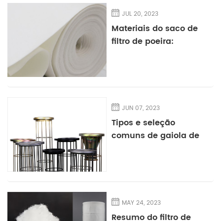
JUL 20, 2023
Materiais do saco de
filtro de poeira:
Poliéster vs Nomex vs
Fibra de vidro - O que
é melhor para sua
aplicação?
JUN 07, 2023
Tipos e seleção
comuns de gaiola de
saco de filtro
MAY 24, 2023
Resumo do filtro de