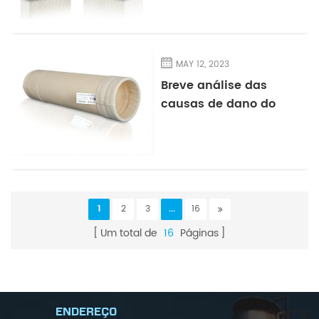
MAY 12, 2023
Breve análise das
causas de dano do
saco do filtro de
poeira
1
2
3
...
16
Um total de
16
Páginas
ENDEREÇO