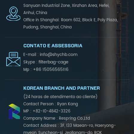
Sanyuan Industrial Zone, Xinzhan Area, Hefei,
Anhui, China
Office in Shanghai: Room 602, Block E, Poly Plaza,
Pudong, Shanghai, China
CONTATO E ASSESSORIA
info@shychb.com
E-mail :
filterbag-cage
Skype :
+86 15056565116
Mp :
KOREAN BRANCH AND PARTNER
(24 horas de atendimento ao cliente)
Contact Person : Ryan Kang
MP : +82-10-4842-3326
Company Name : Respring Co.,Ltd
Contact Address : 3F, 133 Maean-ro, Haeryong-
myeon, Suncheon-si, Jeollanam-do, ROK