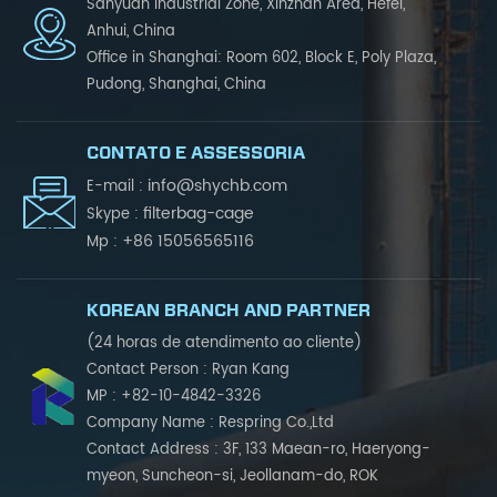
Sanyuan Industrial Zone, Xinzhan Area, Hefei,
Anhui, China
Office in Shanghai: Room 602, Block E, Poly Plaza,
Pudong, Shanghai, China
CONTATO E ASSESSORIA
info@shychb.com
E-mail :
filterbag-cage
Skype :
+86 15056565116
Mp :
KOREAN BRANCH AND PARTNER
(24 horas de atendimento ao cliente)
Contact Person : Ryan Kang
MP : +82-10-4842-3326
Company Name : Respring Co.,Ltd
Contact Address : 3F, 133 Maean-ro, Haeryong-
myeon, Suncheon-si, Jeollanam-do, ROK