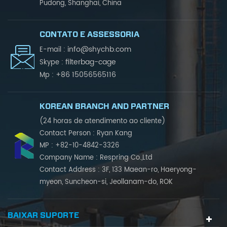
Pudong, Shanghai, China
CONTATO E ASSESSORIA
info@shychb.com
E-mail :
filterbag-cage
Skype :
+86 15056565116
Mp :
KOREAN BRANCH AND PARTNER
(24 horas de atendimento ao cliente)
Contact Person : Ryan Kang
MP : +82-10-4842-3326
Company Name : Respring Co.,Ltd
Contact Address : 3F, 133 Maean-ro, Haeryong-
myeon, Suncheon-si, Jeollanam-do, ROK
BAIXAR SUPORTE