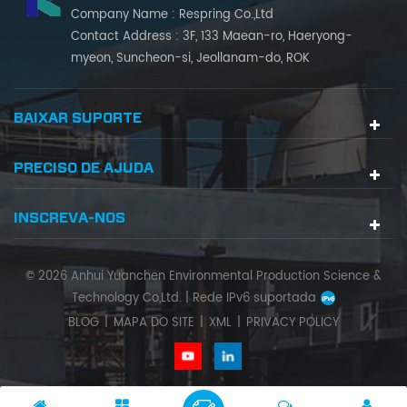
Company Name : Respring Co.,Ltd
Contact Address : 3F, 133 Maean-ro, Haeryong-
myeon, Suncheon-si, Jeollanam-do, ROK
BAIXAR SUPORTE
PRECISO DE AJUDA
INSCREVA-NOS
© 2026 Anhui Yuanchen Environmental Production Science &
Technology Co,Ltd. |
Rede IPv6 suportada
BLOG
|
MAPA DO SITE
|
XML
|
PRIVACY POLICY