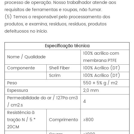
processo de operação. Nosso trabalhador atende aos
requisitos de ferramentas e roupas, não fumar.
(5) Temos o responsável pelo processamento dos
produtos, e examina, resíduos, resíduos, produtos
defeituosos no início.
Especificação técnica
100%
acrílico com
Nome / Qualidade
membrana PTFE
Componente
Shell Fiber
100%
Acrílico (DT)
Scrim
100%
Acrílico (DT)
Peso
550 ± 5% g / m2
Espessura
2,0 mm
Permeabilidade do ar
/ 127Pa cm3
4
/ cm2.s
Resistência à
tração N / 5 *
Comprimento
≥800
20CM