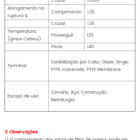
Cruzar
≥1000
Alongamento na
Comprimento
≤25
ruptura %
Cruzar
≤35
Temperatura
Prosseguir
125
(graus Celsius)
Picos
140
Estabilização por Calor, Glaze, Singe,
Terminar
PTFE macerado, PTFE Membrane
Cenário, Aço, Construção,
Escopo de uso
Metalurgia;
3. Observações
1) O comprimento dos sacos de filtro de poeira: pode ser