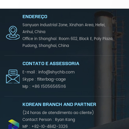
ENDEREÇO
Sanyuan Industrial Zone, Xinzhan Area, Hefei,
Anhui, China
Office in Shanghai: Room 602, Block E, Poly Plaza,
Pudong, Shanghai, China
CONTATO E ASSESSORIA
info@shychb.com
E-mail :
filterbag-cage
Skype :
+86 15056565116
Mp :
KOREAN BRANCH AND PARTNER
(24 horas de atendimento ao cliente)
Contact Person : Ryan Kang
MP : +82-10-4842-3326