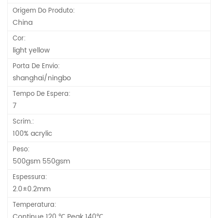
Origem Do Produto:
China
Cor:
light yellow
Porta De Envio:
shanghai/ningbo
Tempo De Espera:
7
Scrim.:
100% acrylic
Peso:
500gsm 550gsm
Espessura:
2.0±0.2mm
Temperatura:
Continue 120 ℃ Peak 140℃