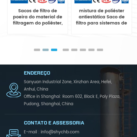
Sacos de filtro de
mistura de poliéster
poeira do material de
antiestática Saco de
filtragem do poliéster,
filtro para sistemas de
saco do filtro de poeira
coleta de poeira
do poliéster
ENDEREÇO
Sanyuan Industrial Zone, Xinzhan Area, Hefei,
Anhui, China
Office in Shanghai: Room 602, Block E, Poly Plaza,
Pudong, Shanghai, China
CONTATO E ASSESSORIA
info@shychb.com
E-mail :