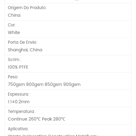
Origem Do Produto:
China
Cor:
White
Porta De Envio:
Shanghai, China
Scrim.:
100% PTFE
Peso:
750gsm 800gsm 850gsm 900gsm
Espessura:
1.1±0.2mm
Temperatura:
Continue 260℃ Peak 280℃
Aplicativa: