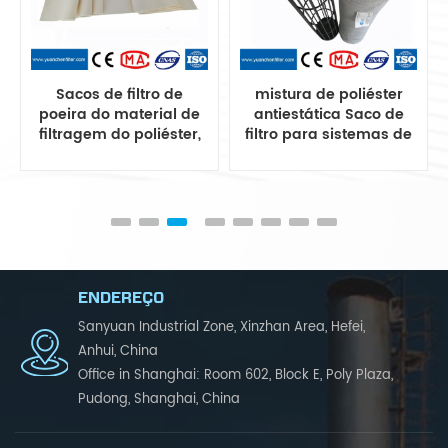
Sacos de filtro de
mistura de poliéster
poeira do material de
antiestática Saco de
filtragem do poliéster,
filtro para sistemas de
saco do filtro de poeira
coleta de poeira
do poliéster
ENDEREÇO
Sanyuan Industrial Zone, Xinzhan Area, Hefei,
Anhui, China
Office in Shanghai: Room 602, Block E, Poly Plaza,
Pudong, Shanghai, China