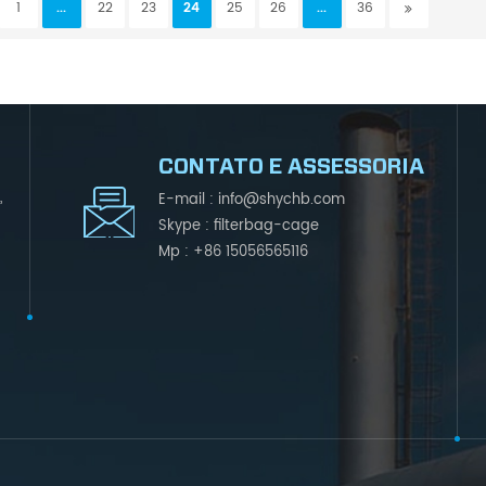
poeira desde 20
1
...
22
23
24
25
26
...
36
CONTATO E ASSESSORIA
,
E-mail :
info@shychb.com
Skype :
filterbag-cage
Mp :
+86 15056565116