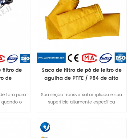
 de poliimida
de fibra
de 3% de
 de umidade
fibra P84 é
antada na
 filtro para
e filtração
tro.
filtro de
Saco de filtro de pó de feltro de
ro de
agulha de PTFE / P84 de alta
ilicone
temperatura para incinerador
 de fora para
Sua seção transversal ampliada e sua
ro quando o
superfície altamente específica
bolsa de jato
fornecem ao produto uma excelente
. Portanto, a
capacidade de capturar partículas de
ecisar da
poeira.
a de filtro)