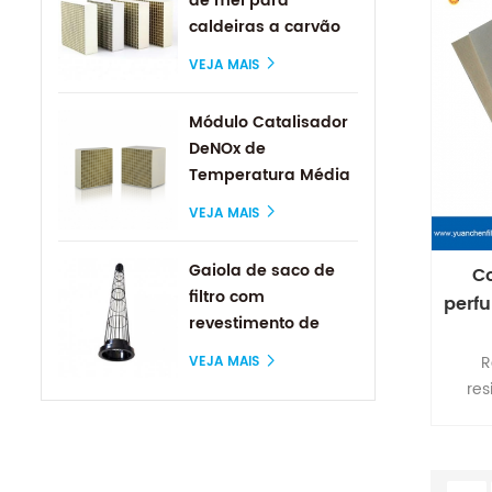
de mel para
cicat
caldeiras a carvão
reba
ma
VEJA MAIS
Módulo Catalisador
DeNOx de
Temperatura Média
VEJA MAIS
Gaiola de saco de
Co
filtro com
perf
revestimento de
alta
silicone
R
VEJA MAIS
res
resi
co