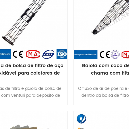
pode chegar a 260 A fibra
P84 não é um filtro 
higroscópica (cerca 
absorção de água a 65%
relativa). Além disso, a 
frequentemente impl
superfície do material de
melhorar o desempenho d
do material de fil
a de bolsa de filtro de aço
Gaiola com saco de 
xidável para coletores de
chama com filt
poeira de ar
revestimento de s
as de filtro e gaiola de bolsa de
O fluxo de ar de poeira é
ro com venturi para depósito de
dentro da bolsa de filt
or de poeira 1. aparência firme,
equipamento de filtro de 
 reta de soldagem. 2. Solda firme,
de pulso está funcionando
lda solta, solda e falta de solda
bolsa de filtro deve pr
abamento de superfície lisa, sem
estrutura (gaiola da bols