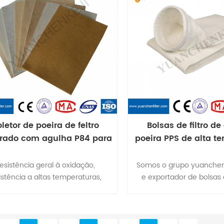
rizes de soldagem, solavancos e
para suportar e manter
rbas 4. leve, fácil de instalar e
nter baixo preço e qualidade
superior
letor de poeira de feltro
Bolsas de filtro de
urado com agulha P84 para
poeira PPS de alta t
 temperatura Pano da bolsa
na Indonési
de filtro
esistência geral à oxidação,
Somos o grupo yuanchen,
istência a altas temperaturas,
e exportador de bolsas d
stência à hidrólise, resistência à
poeira, tecidos de filtro
rrosão e forte capacidade de
filtro, catalisador de favo
captura de poeira
outros acessórios para 