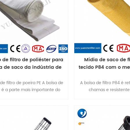
 de filtro de poliéster para
Mídia de saco de fi
a de saco da indústria de
tecido P84 com o me
cimento
de filtro de poeira PE A bolsa de
A bolsa de filtro P84 é r
ro é a parte mais importante do
chamas e resistente 
letor de pó que influencia a
temperaturas. Sob a con
ência da coleta e a temperatura
° C, as propriedades m
de trabalho.
material de filtro de fibra
P84 não serão alter
resistência à temperatur