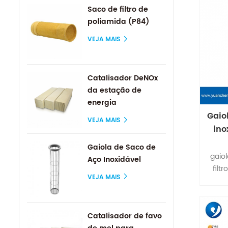
Saco de filtro de
poliamida (P84)
VEJA MAIS
Catalisador DeNOx
da estação de
energia
Gaiol
VEJA MAIS
ino
Gaiola de Saco de
gaiol
Aço Inoxidável
filt
VEJA MAIS
colet
lisa e
sem so
Catalisador de favo
3. ac