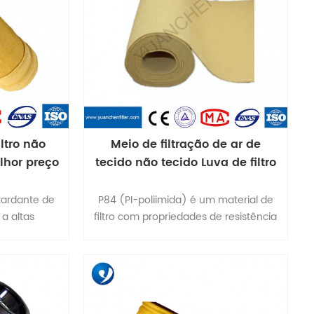
ltro não
Meio de filtração de ar de
lhor preço
tecido não tecido Luva de filtro
de bolsa P84 para fábricas de
cimento Coletor de pó por jato
etardante de
P84 (PI-poliimida) é um material de
de pulso
a altas
filtro com propriedades de resistência
dição de 240
à chama e resistência a altas
ecânicas do
temperaturas.
 de poliimida
adas e a
a mais alta