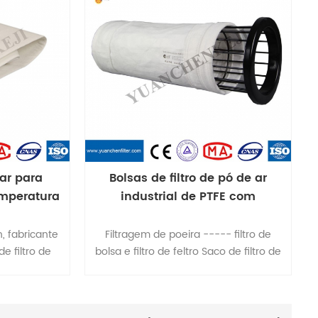
 sua forma.
 ar para
Bolsas de filtro de pó de ar
emperatura
industrial de PTFE com
a
membrana de PTFE
 fabricante
Filtragem de poeira ----- filtro de
e filtro de
bolsa e filtro de feltro Saco de filtro de
, gaiolas de
poliéster, saco de filtro antiestático de
 de mel scr e
poliéster, mistura de saco de filtro de
coletor de
poliéster, saco de filtro de poliéster