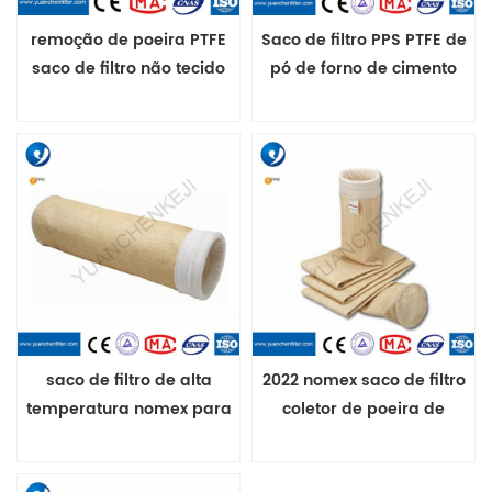
remoção de poeira PTFE
Saco de filtro PPS PTFE de
saco de filtro não tecido
pó de forno de cimento
perfurado com agulha
personalizado para coletor
PTFE
de poeira, resistência de
alta temperatura, gaiola
de filtro de saco
saco de filtro de alta
2022 nomex saco de filtro
temperatura nomex para
coletor de poeira de
aplicação de asfalto
aramida resistência a
altas temperaturas para