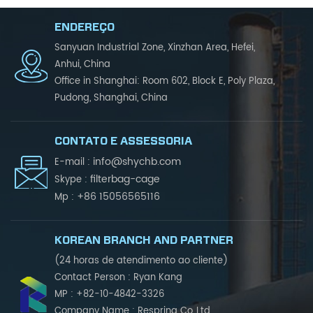
ENDEREÇO
Sanyuan Industrial Zone, Xinzhan Area, Hefei,
Anhui, China
Office in Shanghai: Room 602, Block E, Poly Plaza,
Pudong, Shanghai, China
CONTATO E ASSESSORIA
info@shychb.com
E-mail :
filterbag-cage
Skype :
+86 15056565116
Mp :
KOREAN BRANCH AND PARTNER
(24 horas de atendimento ao cliente)
Contact Person : Ryan Kang
MP : +82-10-4842-3326
Company Name : Respring Co.,Ltd