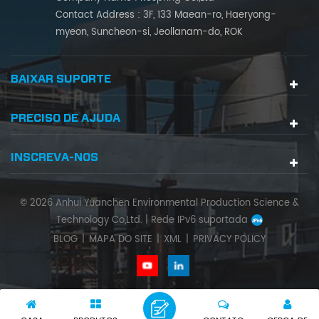
Contact Address : 3F, 133 Maean-ro, Haeryong-
myeon, Suncheon-si, Jeollanam-do, ROK
BAIXAR SUPORTE
PRECISO DE AJUDA
INSCREVA-NOS
© 2026 Anhui Yuanchen Environmental Production Science &
Technology Co,Ltd. |
Rede IPv6 suportada
BLOG
|
MAPA DO SITE
|
XML
|
PRIVACY POLICY