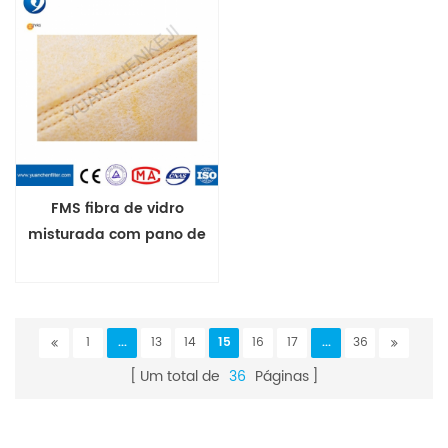
fábrica de cimento
FMS fibra de vidro
misturada com pano de
filtro de feltro perfurado
com agulha nomex
1
...
13
14
15
16
17
...
36
Um total de
36
Páginas