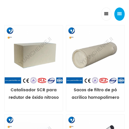
Catalisador SCR para
Sacos de filtro de pó
redutor de óxido nitroso
acrílico homopolímero
catalisador de usina de
para filtros de saco de
energia 20 células
caldeira de biomassa e
Catalisador SCR para uso
carvão
em indústrias