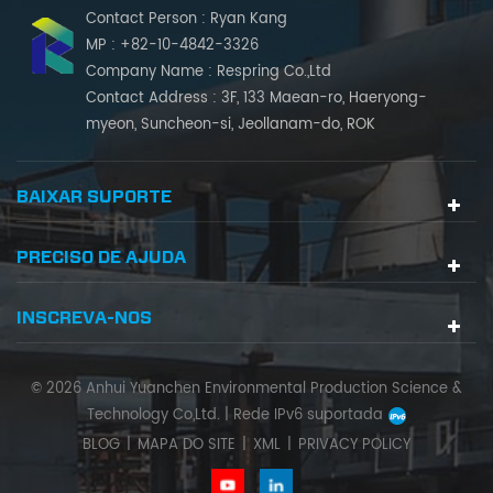
Contact Person : Ryan Kang
MP : +82-10-4842-3326
Company Name : Respring Co.,Ltd
Contact Address : 3F, 133 Maean-ro, Haeryong-
myeon, Suncheon-si, Jeollanam-do, ROK
BAIXAR SUPORTE
PRECISO DE AJUDA
INSCREVA-NOS
© 2026 Anhui Yuanchen Environmental Production Science &
Technology Co,Ltd. |
Rede IPv6 suportada
BLOG
|
MAPA DO SITE
|
XML
|
PRIVACY POLICY