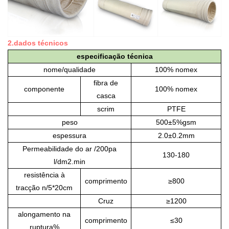
2.dados técnicos
especificação técnica
nome/qualidade
100% nomex
fibra de
componente
100% nomex
casca
scrim
PTFE
peso
500±5%gsm
espessura
2.0±0.2mm
Permeabilidade do ar
/200pa
130-180
l/dm2.min
resistência à
comprimento
≥800
tracção
n/5*20cm
Cruz
≥1200
alongamento na
comprimento
≤30
ruptura
%