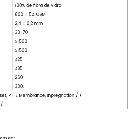
100% de fibra de vidro
800 ± 5% GSM
2,4 ± 0,2 mm
30-70
≥1500
≥1500
≤25
≤35
260
300.
set, PTFE Membrance, Inpregnation / /
 /
mm ect.