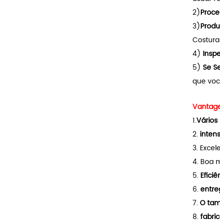
2)
Proce
3)
Produ
Costura 
4)
Insp
5)
Se Se
que voc
Vantage
1.
Vários 
2.
intens
3. Excel
4. Boa 
5.
Eficiê
6.
entre
7.
O tam
8.
fabric