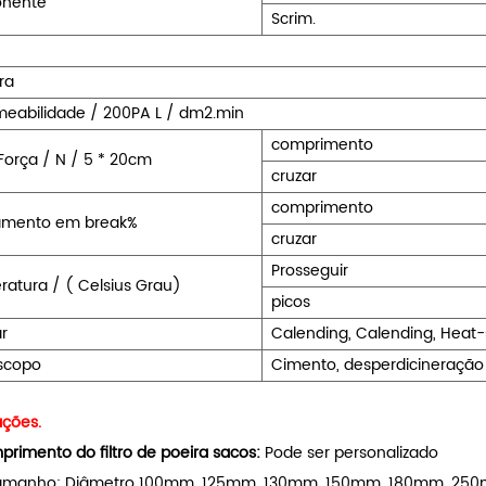
nente
Scrim.
ra
meabilidade / 200PA L / dm2.min
comprimento
orça / N / 5 * 20cm
cruzar
comprimento
amento em break%
cruzar
Prosseguir
atura / ( Celsius Grau)
picos
ar
Calending, Calending, Heat-
scopo
Cimento, desperdicineração
ções.
rimento do filtro de poeira sacos:
Pode ser personalizado
Tamanho: Diâmetro 100mm, 125mm, 130mm, 150mm, 180mm, 250