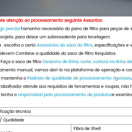
ste atenção ao processamento seguinte Assuntos:
gn preciso
Tamanho necessário do pano de filtro para peças de sa
 projeto, para deixar um sobressalente para tecelagem.
 . escolha o certo
Acessórios do saco do filtro
, especificações e 
o devem Combine a qualidade do saco de filtro Requisitos.
Faça o saco de filtro
Desenho de linha, corte, costura na linha 
amento manual, vamos abri-lo na plataforma de operação e com
s mantenha o
Padrões de qualidade de processamento rigorosos
rabalhador atende aos requisitos de ferramentas e roupas, não 
 tenha o
responsável pelo processamento de produtos
e examina
ficação técnica
/ Qualidade
Fibra de Shell