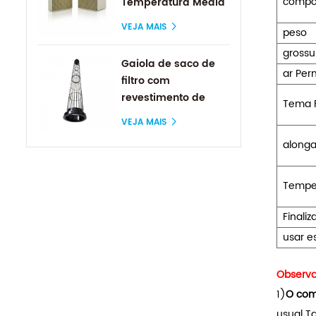
compo
Temperatura Média
VEJA MAIS
peso
grossu
Gaiola de saco de
ar Per
filtro com
revestimento de
Tema F
silicone
VEJA MAIS
along
Temper
Finaliz
usar e
Observa
1)
O comp
usual 