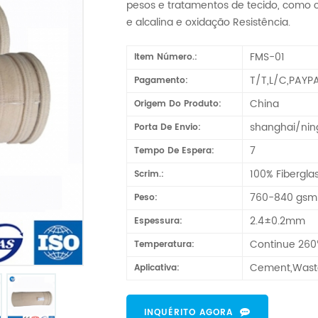
pesos e tratamentos de tecido, como c
e alcalina e oxidação Resistência.
FMS-01
Item Número.:
T/T,L/C,PAYP
Pagamento:
China
Origem Do Produto:
shanghai/ni
Porta De Envio:
7
Tempo De Espera:
100% Fibergla
Scrim.:
760-840 gsm
Peso:
2.4±0.2mm
Espessura:
Continue 26
Temperatura:
Cement,Waste
Aplicativa:
INQUÉRITO AGORA