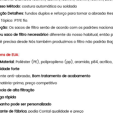
sso Método:
costura automática ou soldada
ção Detalhes:
fundos duplos e reforço para tornar a abrasão Res
Tópico: PTFE fio.
eção:
Os sacos de filtro serão de acordo com os padrões naciona
u saco de filtro necessário
é diferente do nosso habitual, então 
ê precisa desde Nós também produzimos o filtro não padrão Bag
ns de EUA:
Material:
Poliéster (PE), polipropileno (pp), aramida, p84, acrílico,
idade forte
ente anti-abrasão,
Bom tratamento de acabamento
matéria-prima, preço competitivo
ncia de alta filtração
ga rápida
anho pode ser personalizado
ante de fábrica.
podia Contal qualidade e preço