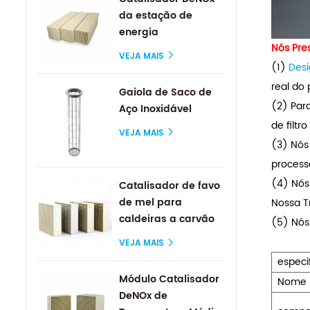
da estação de
energia
Nós Pre
VEJA MAIS
(1)
Desi
real do
Gaiola de Saco de
(2) Para
Aço Inoxidável
de filtr
VEJA MAIS
(3) Nós 
process
(4) Nó
Catalisador de favo
de mel para
Nossa T
caldeiras a carvão
(5) Nós
VEJA MAIS
especi
Módulo Catalisador
Nome 
DeNOx de